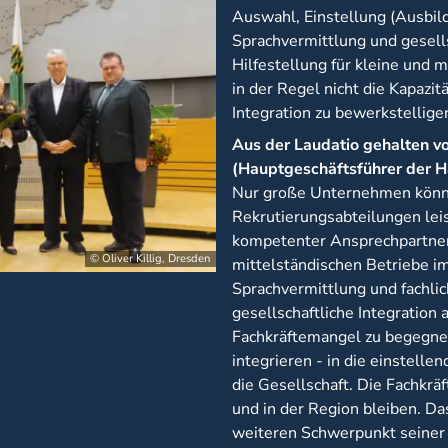
Auswahl, Einstellung (Ausbil
Sprachvermittlung und gesells
Hilfestellung für kleine und
in der Regel nicht die Kapazi
Integration zu bewerkstellige
Aus der Laudatio gehalten v
(Hauptgeschäftsführer der
Nur große Unternehmen könn
Rekrutierungsabteilungen lei
kompetenter Ansprechpartner 
© Oliver Killig, Dresden
mittelständischen Betriebe i
Sprachvermittlung und fachli
gesellschaftliche Integration 
Fachkräftemangel zu begegnen
integrieren - in die einstell
die Gesellschaft. Die Fachkrä
und in der Region bleiben. Da
weiteren Schwerpunkt seiner 